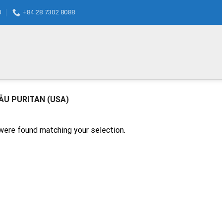
0
+84 28 7302 8088
ẪU PURITAN (USA)
were found matching your selection.