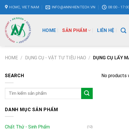
Skip
HCMC, VIET NAM
INFO@ANNHIENTECH.VN
08:00 - 17:0
to
content
HOME
SẢN PHẨM
LIÊN HỆ
HOME
/
DỤNG CỤ - VẬT TƯ TIÊU HAO
/
DỤNG CỤ LẤY M
SEARCH
No products 
Search
for:
DANH MỤC SẢN PHẨM
Chất Thử - Sinh Phẩm
(12)